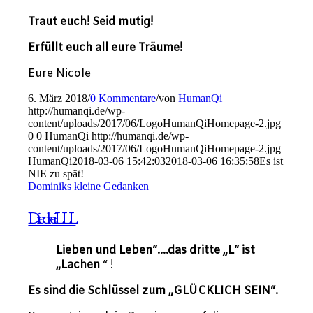
Traut euch! Seid mutig!
Erfüllt euch all eure Träume!
Eure Nicole
6. März 2018
/
0 Kommentare
/
von
HumanQi
http://humanqi.de/wp-
content/uploads/2017/06/LogoHumanQiHomepage-2.jpg
0
0
HumanQi
http://humanqi.de/wp-
content/uploads/2017/06/LogoHumanQiHomepage-2.jpg
HumanQi
2018-03-06 15:42:03
2018-03-06 16:35:58
Es ist
NIE zu spät!
Dominiks kleine Gedanken
Die drei LLL
Lieben und Leben“….das dritte „L“ ist
„Lachen
“ !
Es sind die Schlüssel zum „GLÜCKLICH SEIN“.