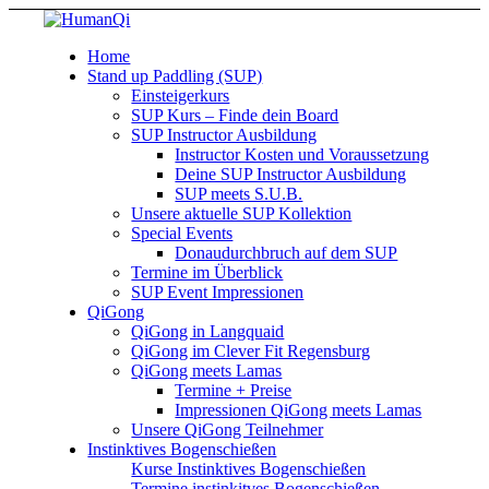
Home
Stand up Paddling (SUP)
Einsteigerkurs
SUP Kurs – Finde dein Board
SUP Instructor Ausbildung
Instructor Kosten und Voraussetzung
Deine SUP Instructor Ausbildung
SUP meets S.U.B.
Unsere aktuelle SUP Kollektion
Special Events
Donaudurchbruch auf dem SUP
Termine im Überblick
SUP Event Impressionen
QiGong
QiGong in Langquaid
QiGong im Clever Fit Regensburg
QiGong meets Lamas
Termine + Preise
Impressionen QiGong meets Lamas
Unsere QiGong Teilnehmer
Instinktives Bogenschießen
Kurse Instinktives Bogenschießen
Termine instinkitves Bogenschießen