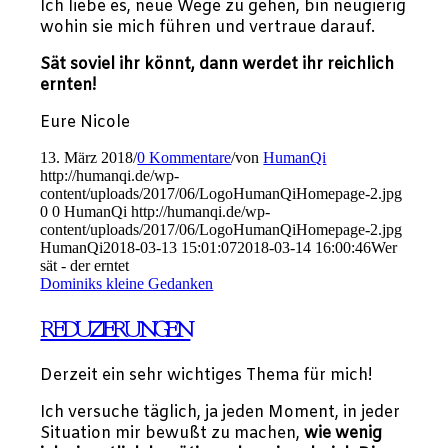
Ich liebe es, neue Wege zu gehen, bin neugierig
wohin sie mich führen und vertraue darauf.
Sät soviel ihr könnt, dann werdet ihr reichlich
ernten!
Eure Nicole
13. März 2018
/
0 Kommentare
/
von
HumanQi
http://humanqi.de/wp-
content/uploads/2017/06/LogoHumanQiHomepage-2.jpg
0
0
HumanQi
http://humanqi.de/wp-
content/uploads/2017/06/LogoHumanQiHomepage-2.jpg
HumanQi
2018-03-13 15:01:07
2018-03-14 16:00:46
Wer
sät - der erntet
Dominiks kleine Gedanken
REDUZIERUNGEN
Derzeit ein sehr wichtiges Thema für mich!
Ich versuche täglich, ja jeden Moment, in jeder
Situation mir bewußt zu machen,
wie wenig