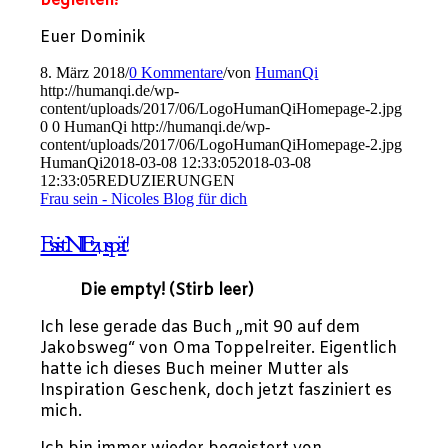
begleiten!
Euer Dominik
8. März 2018
/
0 Kommentare
/
von
HumanQi
http://humanqi.de/wp-
content/uploads/2017/06/LogoHumanQiHomepage-2.jpg
0
0
HumanQi
http://humanqi.de/wp-
content/uploads/2017/06/LogoHumanQiHomepage-2.jpg
HumanQi
2018-03-08 12:33:05
2018-03-08
12:33:05
REDUZIERUNGEN
Frau sein - Nicoles Blog für dich
Es ist NIE zu spät!
Die empty! (Stirb leer)
Ich lese gerade das Buch „mit 90 auf dem
Jakobsweg“ von Oma Toppelreiter. Eigentlich
hatte ich dieses Buch meiner Mutter als
Inspiration Geschenk, doch jetzt fasziniert es
mich.