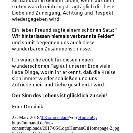
Sei dankbar in deinem Leben, wenn aus dem
Guten was du einbringst tagtäglich dir diese
Liebe und Zuneigung, Achtung und Respekt
wiedergegeben wird.
Ein lieber Freund sagte einem schönen Satz:
“
Wir hinterlassen niemals verbrannte Felder“
und somit begegnen uns auch diese
wunderbaren Zusammenschlüsse.
Ich wünsche euch für diesen neuen
wunderschönen Tag auf unserer Erde viele
liebe Dinge, worin ihr erkennt, daß die Kreise
sich immer wieder schließen und uns
Zufriedenheit und Liebe geschenkt wird.
Der Sinn des Lebens ist glücklich zu sein!
Euer Dominik
27. März 2018
/
0 Kommentare
/
von
HumanQi
http://humanqi.de/wp-
content/uploads/2017/06/LogoHumanQiHomepage-2.jpg