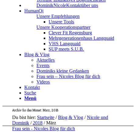
Dominik
Nicole
Kontakt
über uns
HumanQi
Unsere Empfehlungen
Unsere Tools
Unsere Kooperationspartner
Clever Fit Regensburg
Mehrgenerationenhaus Langquaid
VHS Langquaid
SUP meets S.U.B.
Blog & Vlog
Aktuelles
Events
Dominiks kleine Gedanken
Frau sein – Nicoles Blog für dich
Videos
Kontakt
Suche
Menü
Archiv für das Monat: März, 2018
Du bist hier:
Startseite
/
Blog & Vlog
/
Nicole und
Dominik
/
2018
/
März
Frau sein - Nicoles Blog für dich