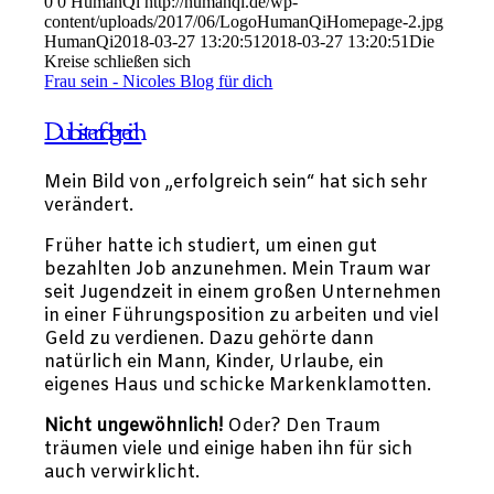
0
0
HumanQi
http://humanqi.de/wp-
content/uploads/2017/06/LogoHumanQiHomepage-2.jpg
HumanQi
2018-03-27 13:20:51
2018-03-27 13:20:51
Die
Kreise schließen sich
Frau sein - Nicoles Blog für dich
Du bist erfolgreich
Mein Bild von „erfolgreich sein“ hat sich sehr
verändert.
Früher hatte ich studiert, um einen gut
bezahlten Job anzunehmen. Mein Traum war
seit Jugendzeit in einem großen Unternehmen
in einer Führungsposition zu arbeiten und viel
Geld zu verdienen. Dazu gehörte dann
natürlich ein Mann, Kinder, Urlaube, ein
eigenes Haus und schicke Markenklamotten.
Nicht ungewöhnlich!
Oder? Den Traum
träumen viele und einige haben ihn für sich
auch verwirklicht.