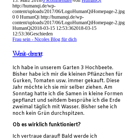
15. März 2018
/
0 Kommentare
/
von
HumanQi
http://humanqi.de/wp-
content/uploads/2017/06/LogoHumanQiHomepage-2.jpg
0
0
HumanQi
http://humanqi.de/wp-
content/uploads/2017/06/LogoHumanQiHomepage-2.jpg
HumanQi
2018-03-15 12:53:36
2018-03-15
12:53:36
Geschieden
Frau sein - Nicoles Blog für dich
Wer sät – der erntet
Ich habe in unserem Garten 3 Hochbeete.
Bisher habe ich mir die kleinen Pflänzchen für
Gurken, Tomaten usw. immer gekauft. Diese
Jahr möchte ich sie mir selber ziehen. Am
Sonntag hatte ich die Samen in kleine Formen
gepflanzt und seitdem besprühe ich die Erde
zweimal täglich mit Wasser. Bisher sehe ich
noch kein Grün durchspitzen.
Ob es wirklich funktioniert?
Ich vertraue darauf! Bald werde ich