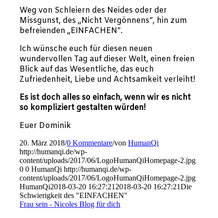
Weg von Schleiern des Neides oder der
Missgunst, des „Nicht Vergönnens“, hin zum
befreienden „EINFACHEN“.
Ich wünsche euch für diesen neuen
wundervollen Tag auf dieser Welt, einen freien
Blick auf das Wesentliche, das euch
Zufriedenheit, Liebe und Achtsamkeit verleiht!
Es ist doch alles so einfach, wenn wir es nicht
so kompliziert gestalten würden!
Euer Dominik
20. März 2018
/
0 Kommentare
/
von
HumanQi
http://humanqi.de/wp-
content/uploads/2017/06/LogoHumanQiHomepage-2.jpg
0
0
HumanQi
http://humanqi.de/wp-
content/uploads/2017/06/LogoHumanQiHomepage-2.jpg
HumanQi
2018-03-20 16:27:21
2018-03-20 16:27:21
Die
Schwierigkeit des "EINFACHEN"
Frau sein - Nicoles Blog für dich