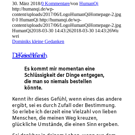
30. März 2018
/
0 Kommentare
/
von
HumanQi
http://humanqi.de/wp-
content/uploads/2017/06/LogoHumanQiHomepage-2.jpg
0
0
HumanQi
http://humanqi.de/wp-
content/uploads/2017/06/LogoHumanQiHomepage-2.jpg
HumanQi
2018-03-30 14:43:26
2018-03-30 14:43:26
Wu
wei
Dominiks kleine Gedanken
Die Kreise schließen sich
Es kommt mir momentan eine
Schlüssigkeit der Dinge entgegen,
die man so niemals bestellen
könnte.
Kennt ihr dieses Gefühl, wenn eines das andere
ergibt, sei es durch Zufall oder Bestimmung.
So erlebe ich derzeit eine Vielzahl von lieben
Menschen, die meinen Weg kreuzen,
glückliche Umstände, die einen Sinn ergeben.