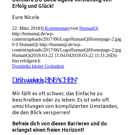
Definiere DU deine eigene Vorstellung von
Erfolg und Glück!
Eure Nicole
22. März 2018
/
0 Kommentare
/
von
HumanQi
http://humanqi.de/wp-
content/uploads/2017/06/LogoHumanQiHomepage-2.jpg
0
0
HumanQi
http://humanqi.de/wp-
content/uploads/2017/06/LogoHumanQiHomepage-2.jpg
HumanQi
2018-03-22 11:04:04
2018-03-22 11:11:26
Du
bist erfolgreich
Dominiks kleine Gedanken
Die Schwierigkeit des „EINFACHEN“
Mir fällt es oft schwer, das Einfache zu
beschreiben oder zu leben. Es ist sehr oft
umschlungen von komplizierten Umständen,
die den Blick versperren!
Befreie dich von diesen Barrieren und du
erlangst einen freien Horizont!