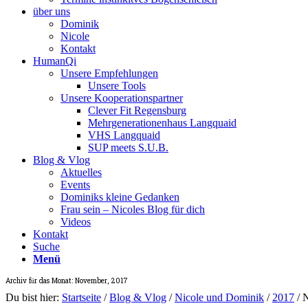
über uns
Dominik
Nicole
Kontakt
HumanQi
Unsere Empfehlungen
Unsere Tools
Unsere Kooperationspartner
Clever Fit Regensburg
Mehrgenerationenhaus Langquaid
VHS Langquaid
SUP meets S.U.B.
Blog & Vlog
Aktuelles
Events
Dominiks kleine Gedanken
Frau sein – Nicoles Blog für dich
Videos
Kontakt
Suche
Menü
Archiv für das Monat: November, 2017
Du bist hier:
Startseite
/
Blog & Vlog
/
Nicole und Dominik
/
2017
/