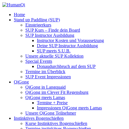
Home
Stand up Paddling (SUP)
Einsteigerkurs
SUP Kurs – Finde dein Board
SUP Instructor Ausbildung
Instructor Kosten und Voraussetzung
Deine SUP Instructor Ausbildung
SUP meets S.U.B.
Unsere aktuelle SUP Kollektion
Special Events
Donaudurchbruch auf dem SUP
Termine im Überblick
SUP Event Impressionen
QiGong
QiGong in Langquaid
QiGong im Clever Fit Regensburg
QiGong meets Lamas
Termine + Preise
Impressionen QiGong meets Lamas
Unsere QiGong Teilnehmer
Instinktives Bogenschießen
Kurse Instinktives Bogenschießen
Termine instinkitves Bogenschießen