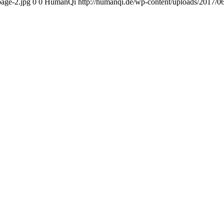
age-2.jpg
0
0
HumanQi
http://humanqi.de/wp-content/uploads/201