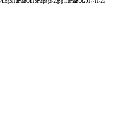
7/06/LogoHumanQiHomepage-2.jpg
HumanQi
2017-11-25