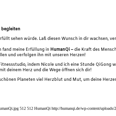
 begleiten
rfüllt sehen würde. Laß diesen Wunsch in dir wachsen, ve
ch fand meine Erfüllung in
HumanQi –
die Kraft des Mensche
len und verfolgen ihn mit unseren Herzen!
 Fitnessstudio, indem Nicole und ich eine Stunde QiGong 
mit deinem Herz und die Wege öffnen sich dir!
chönen Planeten viel Herzblut und Mut, um deine Herzens
HumanQi.jpg
512
512
HumanQi
http://humanqi.de/wp-content/uploa