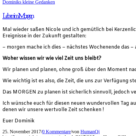
Dominiks kleine Gedanken
Leben im Morgen
Mal wieder saßen Nicole und ich gemütlich bei Kerzenlic
Ereignisse in der Zukunft gestalten:
– morgen mache ich dies – nächstes Wochenende das – 
Woher wissen wir wie viel Zeit uns bleibt?
Wir planen und planen, ohne groß über den Moment n
Wie wichtig ist es also, die Zeit, die uns zur Verfügung s
Das MORGEN zu planen ist sicherlich sinnvoll, jedoch 
Ich wünsche euch für diesen neuen wundervollen Tag auf
denen wir unsere wertvolle Zeit schenken !
Euer Dominik
25. November 2017
/
0 Kommentare
/
von
HumanQi