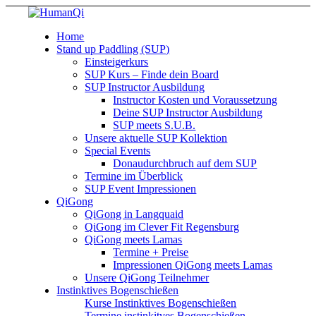
Home
Stand up Paddling (SUP)
Einsteigerkurs
SUP Kurs – Finde dein Board
SUP Instructor Ausbildung
Instructor Kosten und Voraussetzung
Deine SUP Instructor Ausbildung
SUP meets S.U.B.
Unsere aktuelle SUP Kollektion
Special Events
Donaudurchbruch auf dem SUP
Termine im Überblick
SUP Event Impressionen
QiGong
QiGong in Langquaid
QiGong im Clever Fit Regensburg
QiGong meets Lamas
Termine + Preise
Impressionen QiGong meets Lamas
Unsere QiGong Teilnehmer
Instinktives Bogenschießen
Kurse Instinktives Bogenschießen
Termine instinkitves Bogenschießen