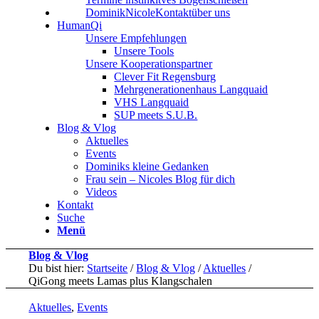
Dominik
Nicole
Kontakt
über uns
HumanQi
Unsere Empfehlungen
Unsere Tools
Unsere Kooperationspartner
Clever Fit Regensburg
Mehrgenerationenhaus Langquaid
VHS Langquaid
SUP meets S.U.B.
Blog & Vlog
Aktuelles
Events
Dominiks kleine Gedanken
Frau sein – Nicoles Blog für dich
Videos
Kontakt
Suche
Menü
Blog & Vlog
Du bist hier:
Startseite
/
Blog & Vlog
/
Aktuelles
/
QiGong meets Lamas plus Klangschalen
Aktuelles
,
Events