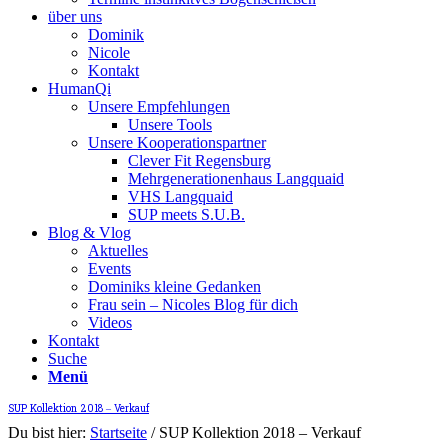
über uns
Dominik
Nicole
Kontakt
HumanQi
Unsere Empfehlungen
Unsere Tools
Unsere Kooperationspartner
Clever Fit Regensburg
Mehrgenerationenhaus Langquaid
VHS Langquaid
SUP meets S.U.B.
Blog & Vlog
Aktuelles
Events
Dominiks kleine Gedanken
Frau sein – Nicoles Blog für dich
Videos
Kontakt
Suche
Menü
SUP Kollektion 2018 – Verkauf
Du bist hier:
Startseite
/
SUP Kollektion 2018 – Verkauf