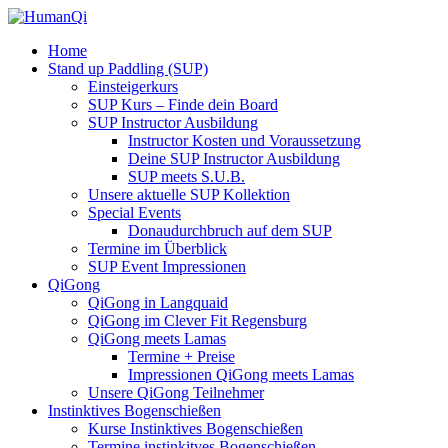
Home
Stand up Paddling (SUP)
Einsteigerkurs
SUP Kurs – Finde dein Board
SUP Instructor Ausbildung
Instructor Kosten und Voraussetzung
Deine SUP Instructor Ausbildung
SUP meets S.U.B.
Unsere aktuelle SUP Kollektion
Special Events
Donaudurchbruch auf dem SUP
Termine im Überblick
SUP Event Impressionen
QiGong
QiGong in Langquaid
QiGong im Clever Fit Regensburg
QiGong meets Lamas
Termine + Preise
Impressionen QiGong meets Lamas
Unsere QiGong Teilnehmer
Instinktives Bogenschießen
Kurse Instinktives Bogenschießen
Termine instinkitves Bogenschießen