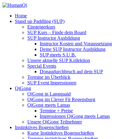
Home
Stand up Paddling (SUP)
Einsteigerkurs
SUP Kurs – Finde dein Board
SUP Instructor Ausbildung
Instructor Kosten und Voraussetzung
Deine SUP Instructor Ausbildung
SUP meets S.U.B.
Unsere aktuelle SUP Kollektion
Special Events
Donaudurchbruch auf dem SUP
Termine im Überblick
SUP Event Impressionen
QiGong
QiGong in Langquaid
QiGong im Clever Fit Regensburg
QiGong meets Lamas
Termine + Preise
Impressionen QiGong meets Lamas
Unsere QiGong Teilnehmer
Instinktives Bogenschießen
Kurse Instinktives Bogenschießen
Termine instinkitves Bogenschießen