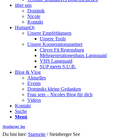
über uns
Dominik
Nicole
Kontakt
HumanQi
Unsere Empfehlungen
Unsere Tools
Unsere Kooperationspartner
Clever Fit Regensburg
Mehrgenerationenhaus Langquaid
VHS Langquaid
SUP meets S.U.B.
Blog & Vlog
Aktuelles
Events
Dominiks kleine Gedanken
Frau sein – Nicoles Blog für dich
Videos
Kontakt
Suche
Menü
Steinberger See
Du bist hier:
Startseite
/
Steinberger See