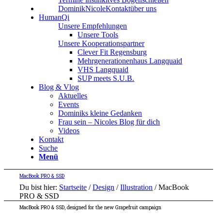
Dominik
Nicole
Kontakt
über uns
HumanQi
Unsere Empfehlungen
Unsere Tools
Unsere Kooperationspartner
Clever Fit Regensburg
Mehrgenerationenhaus Langquaid
VHS Langquaid
SUP meets S.U.B.
Blog & Vlog
Aktuelles
Events
Dominiks kleine Gedanken
Frau sein – Nicoles Blog für dich
Videos
Kontakt
Suche
Menü
MacBook PRO & SSD
Du bist hier:
Startseite
/
Design
/
Illustration
/
MacBook
PRO & SSD
MacBook PRO
&
SSD, designed for the new Grapefruit campaign