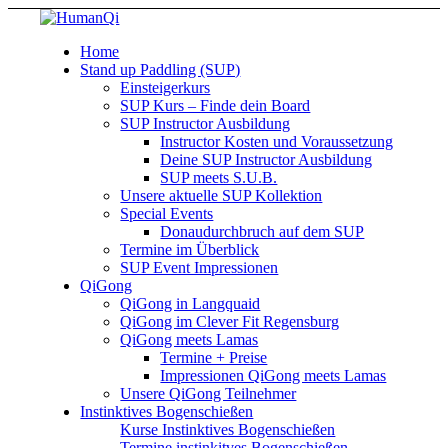
Home
Stand up Paddling (SUP)
Einsteigerkurs
SUP Kurs – Finde dein Board
SUP Instructor Ausbildung
Instructor Kosten und Voraussetzung
Deine SUP Instructor Ausbildung
SUP meets S.U.B.
Unsere aktuelle SUP Kollektion
Special Events
Donaudurchbruch auf dem SUP
Termine im Überblick
SUP Event Impressionen
QiGong
QiGong in Langquaid
QiGong im Clever Fit Regensburg
QiGong meets Lamas
Termine + Preise
Impressionen QiGong meets Lamas
Unsere QiGong Teilnehmer
Instinktives Bogenschießen
Kurse Instinktives Bogenschießen
Termine instinkitves Bogenschießen