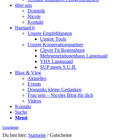
über uns
Dominik
Nicole
Kontakt
HumanQi
Unsere Empfehlungen
Unsere Tools
Unsere Kooperationspartner
Clever Fit Regensburg
Mehrgenerationenhaus Langquaid
VHS Langquaid
SUP meets S.U.B.
Blog & Vlog
Aktuelles
Events
Dominiks kleine Gedanken
Frau sein – Nicoles Blog für dich
Videos
Kontakt
Suche
Menü
Gutscheine
Du bist hier:
Startseite
/
Gutscheine