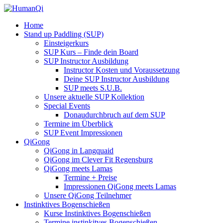
Home
Stand up Paddling (SUP)
Einsteigerkurs
SUP Kurs – Finde dein Board
SUP Instructor Ausbildung
Instructor Kosten und Voraussetzung
Deine SUP Instructor Ausbildung
SUP meets S.U.B.
Unsere aktuelle SUP Kollektion
Special Events
Donaudurchbruch auf dem SUP
Termine im Überblick
SUP Event Impressionen
QiGong
QiGong in Langquaid
QiGong im Clever Fit Regensburg
QiGong meets Lamas
Termine + Preise
Impressionen QiGong meets Lamas
Unsere QiGong Teilnehmer
Instinktives Bogenschießen
Kurse Instinktives Bogenschießen
Termine instinkitves Bogenschießen